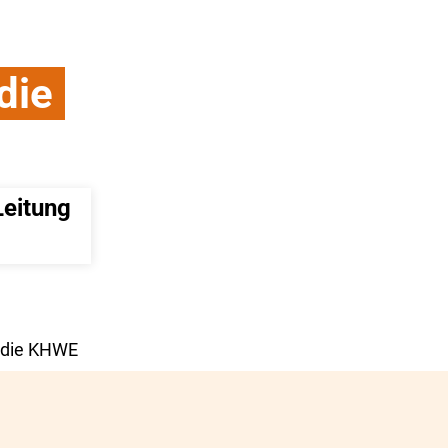
die
eitung 
r die KHWE