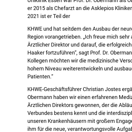
Uniklinik Essen war Prof. Dr. Obermann als Ob
er 2015 als Chefarzt an die Asklepios Klinike
2021 ist er Teil der
KHWE und hat seitdem den Ausbau der neuro
Region vorangetrieben. „Ich freue mich sehr 
Ärztlicher Direktor und darauf, die erfolgreich
Haaker fortzuführen“, sagt Prof. Dr. Oberma
Kollegen möchten wir die medizinische Verso
hohem Niveau weiterentwickeln und ausbau
Patienten.“
KHWE-Geschäftsführer Christian Jostes ergänz
Obermann haben wir einen erfahrenen Mediz
Ärztlichen Direktors gewonnen, der die Ablä
Verbundes bestens kennt und die interdiszi
unseren Krankenhäusern mit großem Engage
ihm für die neue, verantwortungsvolle Aufgab