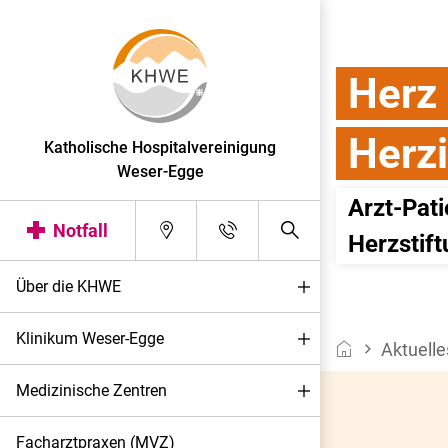
Herz
Herzi
Katholische Hospitalvereinigung
Weser-Egge
Arzt-Pat
Notfall
Herzstif
Über die KHWE
Klinikum Weser-Egge
Aktuelle
Medizinische Zentren
Facharztpraxen (MVZ)