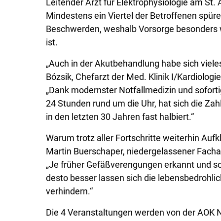
Leitender Arzt für Elektrophysiologie am St
Mindestens ein Viertel der Betroffenen spüre
Beschwerden, weshalb Vorsorge besonders wi
ist.
„Auch in der Akutbehandlung habe sich vieles
Bózsik, Chefarzt der Med. Klinik I/Kardiolog
„Dank modernster Notfallmedizin und soforti
24 Stunden rund um die Uhr, hat sich die Zahl
in den letzten 30 Jahren fast halbiert.“
Warum trotz aller Fortschritte weiterhin Aufklä
Martin Buerschaper, niedergelassener Facharz
„Je früher Gefäßverengungen erkannt und s
desto besser lassen sich die lebensbedrohli
verhindern.“
Die 4 Veranstaltungen werden von der AOK N