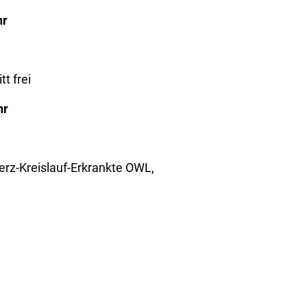
hr
t frei
hr
erz-Kreislauf-Erkrankte OWL,