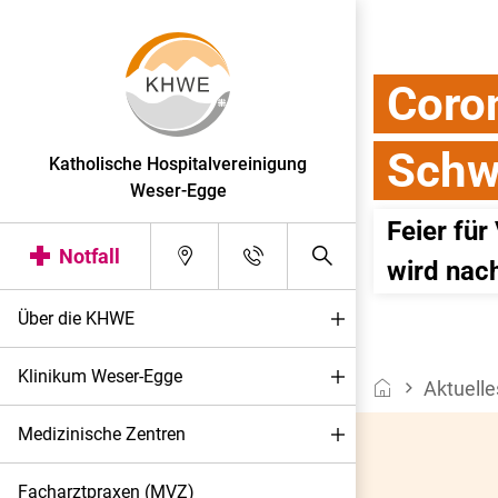
Coro
Schwe
Katholische Hospitalvereinigung
Weser-Egge
Feier für
Notfall
wird nac
Über die KHWE
Klinikum Weser-Egge
Aktuelle
Medizinische Zentren
Facharztpraxen (MVZ)