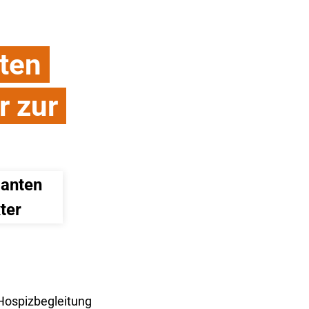
ten
r zur
anten 
ter
Hospizbegleitung