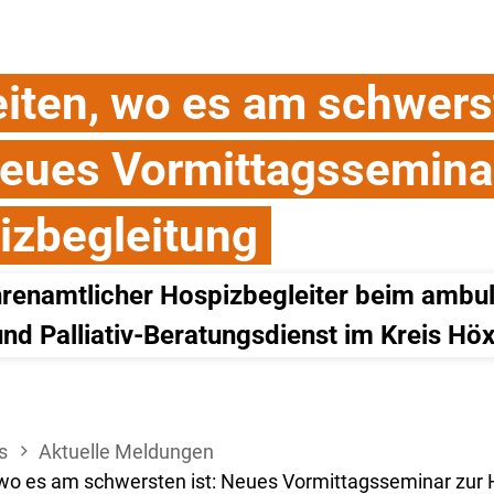
eiten, wo es am schwers
Neues Vormittagssemina
izbegleitung
renamtlicher Hospizbegleiter beim ambul
nd Palliativ-Beratungsdienst im Kreis Höx
s
Aktuelle Meldungen
 wo es am schwersten ist: Neues Vormittagsseminar zur 